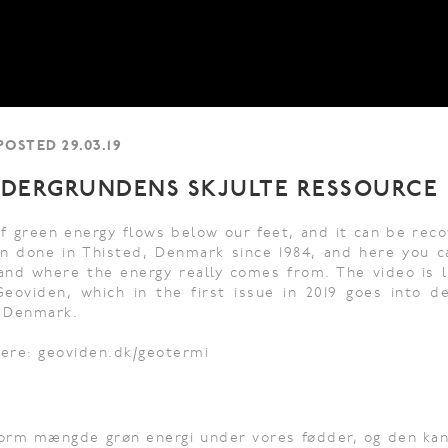
POSTED 29.03.19
NDERGRUNDENS SKJULTE RESSOURCE
 green energy flows below our feet, and it can be rec
en done in Thisted, Denmark since 1984, and here you c
and where the energy really comes from. The video is l
 Geoviden, which in the first issue in 2019 goes into 
 Denmark.
here: geoviden.dk/geotermi
rm mængde grøn energi under vores fødder, og den kan