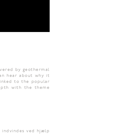
overed by geothermal
an hear about why it
inked to the popular
depth with the theme
 indvindes ved hjælp