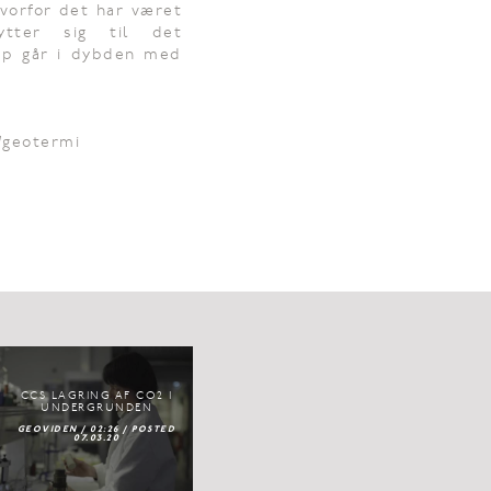
hvorfor det har været
tter sig til det
op går i dybden med
/geotermi
CCS LAGRING AF CO2 I
UNDERGRUNDEN
GEOVIDEN / 02:26 / POSTED
07.03.20