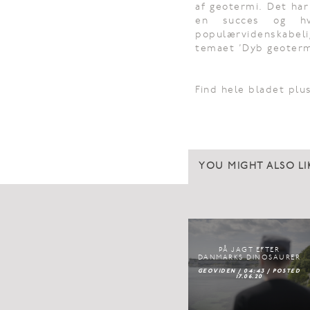
af geotermi. Det har
en succes og hv
populærvidenskabel
temaet ’Dyb geoterm
Find hele bladet pl
YOU MIGHT ALSO LI
PÅ JAGT EFTER
DANMARKS DINOSAURER
GEOVIDEN / 04:43 / POSTED
17.06.20