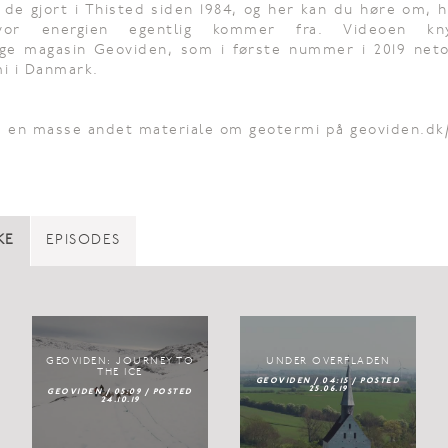
 de gjort i Thisted siden 1984, og her kan du høre om, 
or energien egentlig kommer fra. Videoen kny
ige magasin Geoviden, som i første nummer i 2019 net
i i Danmark.
us en masse andet materiale om geotermi på geoviden.dk
KE
EPISODES
GEOVIDEN: JOURNEY TO
UNDER OVERFLADEN
THE ICE
GEOVIDEN / 04:15 / POSTED
25.06.19
GEOVIDEN / 05:09 / POSTED
24.10.19