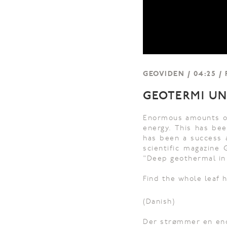
GEOVIDEN / 04:25 / 
GEOTERMI U
Enormous amounts of
energy. This has be
has been a success 
scientific magazine
"Deep geothermal in
Find the whole leaf 
(Danish)
Der strømmer en eno